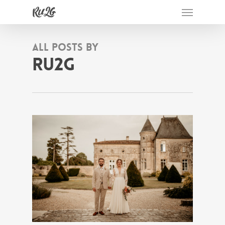
Menu
Skip
to
main
content
All Posts By
Ru2g