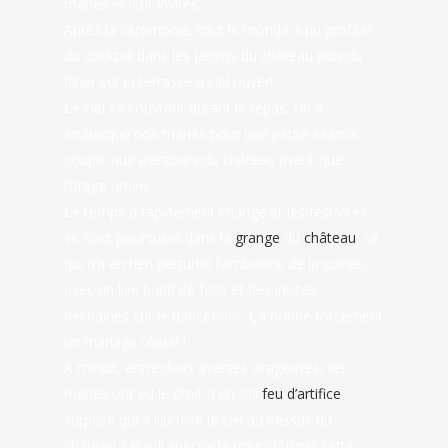
mariés et leur invités.
Après la cérémonie, tout le monde a pu profiter
du cocktail dans les jardins du château puis du
diner sur la terrasse à ciel ouvert.
Le ciel se couvrant durant le repas, on a
embarqué nos mariés pour une petite séance
couple aux alentours du château avant que
l’orage arrive.
Le temps a rapidement changé et les festivités
se sont poursuivis dans la
grange
du
château
, ce
qui n’a en rien perturbé l’ambiance de la soirée,
avec un live band de folie et des invités
déchainés sur le dancefloor. Ça donne forcément
un mariage réussi !
À minuit, entre deux averses orageuses, les
mariés ont eu le droit à un joli
feu d’artifice
surprise qui a illuminé le ciel au dessus du
château. Un joli spectacle pour clôturer cette