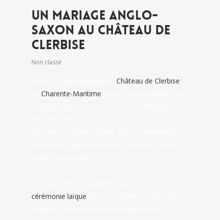
Un Mariage Anglo-
Saxon Au Château De
Clerbise
Non classé
Dans un cadre idyllique au
Château de Clerbise
en
Charente-Maritime
, Jo et Dan ont célébré leur
mariage avec leurs proches venus d’Angleterre
pour l’occasion.
Une (très) chaude journée d’été où l’ambiance
festive des anglosaxons était au rendez-vous
malgré la canicule.
Jo et Dan ont échangé leur voeux lors d’une
cérémonie laïque
dans la chapelle en ruine du
château. Un moment mémorable pour les