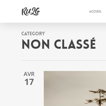
Skip
to
ACCUEIL
main
content
Category
Non Classé
AVR
17