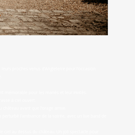
 leurs proches venus d’Angleterre pour l’occasion.
.
t mémorable pour les mariés et leur invités.
asse à ciel ouvert.
 château avant que l’orage arrive.
en perturbé l’ambiance de la soirée, avec un live band de
 le ciel au dessus du château. Un joli spectacle pour