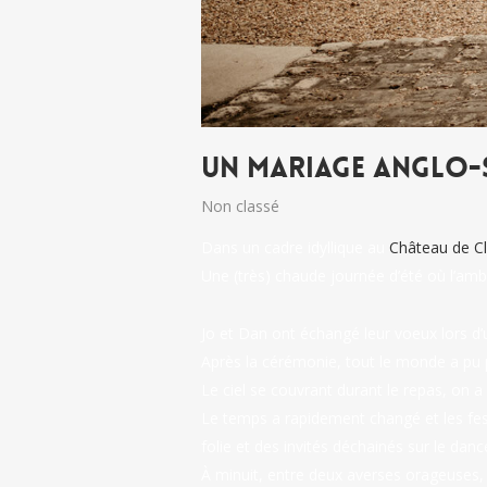
Un Mariage Anglo-S
Non classé
Dans un cadre idyllique au
Château de Cl
Une (très) chaude journée d’été où l’amb
Jo et Dan ont échangé leur voeux lors d
Après la cérémonie, tout le monde a pu pr
Le ciel se couvrant durant le repas, on 
Le temps a rapidement changé et les fest
folie et des invités déchainés sur le da
À minuit, entre deux averses orageuses, l