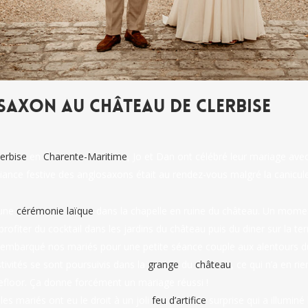
axon Au Château De Clerbise
erbise
en
Charente-Maritime
, Jo et Dan ont célébré leur mariage avec
iance festive des anglosaxons était au rendez-vous malgré la canicule
’une
cérémonie laïque
dans la chapelle en ruine du château. Un momen
ofiter du cocktail dans les jardins du château puis du diner sur la terr
a embarqué nos mariés pour une petite séance couple aux alentours du
ivités se sont poursuivis dans la
grange
du
château
, ce qui n’a en ri
ncefloor. Ça donne forcément un mariage réussi !
es mariés ont eu le droit à un joli
feu d’artifice
surprise qui a illuminé